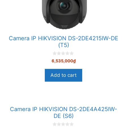
Camera IP HIKVISION DS-2DE4215IW-DE
(T5)
0
6,535,000
₫
n
g
o
Add to cart
à
i
5
Camera IP HIKVISION DS-2DE4A425IW-
DE (S6)