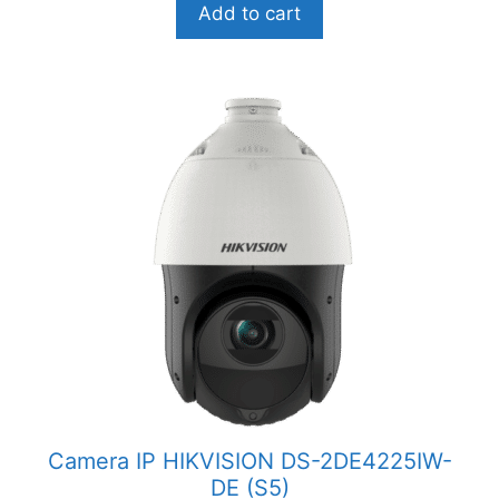
Add to cart
à
i
5
Camera IP HIKVISION DS-2DE4225IW-
DE (S5)