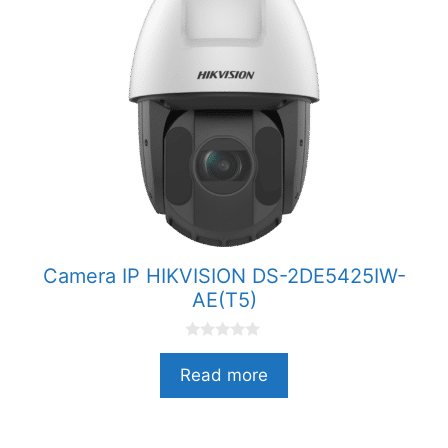
Camera IP HIKVISION DS-2DE5425IW-
AE(T5)
0
n
Read more
g
o
à
i
5