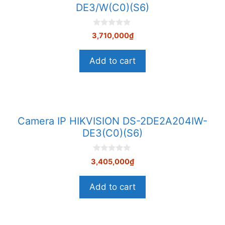
DE3/W(C0)(S6)
0
3,710,000
₫
n
g
o
Add to cart
à
i
5
Camera IP HIKVISION DS-2DE2A204IW-
DE3(C0)(S6)
0
3,405,000
₫
n
g
o
Add to cart
à
i
5