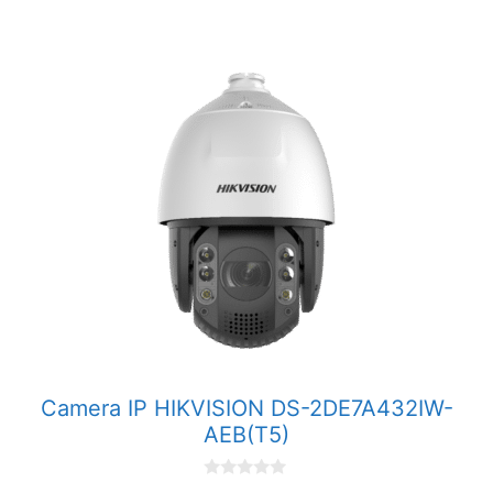
i
5
Camera IP HIKVISION DS-2DE7A432IW-
AEB(T5)
0