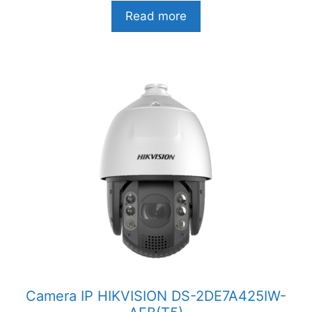
n
Read more
g
o
à
i
5
Camera IP HIKVISION DS-2DE7A425IW-