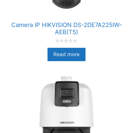
Camera IP HIKVISION DS-2DE7A225IW-
AEB(T5)
0
n
Read more
g
o
à
i
5