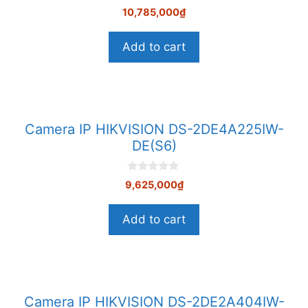
0
10,785,000
₫
n
g
o
Add to cart
à
i
5
Camera IP HIKVISION DS-2DE4A225IW-
DE(S6)
0
9,625,000
₫
n
g
o
Add to cart
à
i
5
Camera IP HIKVISION DS-2DE2A404IW-