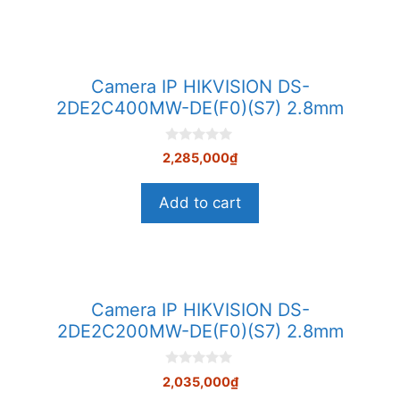
5
Camera IP HIKVISION DS-
2DE2C400MW-DE(F0)(S7) 2.8mm
0
2,285,000
₫
n
g
o
Add to cart
à
i
5
Camera IP HIKVISION DS-
2DE2C200MW-DE(F0)(S7) 2.8mm
0
2,035,000
₫
n