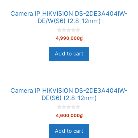
Camera IP HIKVISION DS-2DE3A404IW-
DE/W(S6) (2.8-12mm)
0
4,990,000
₫
n
g
o
Add to cart
à
i
5
Camera IP HIKVISION DS-2DE3A404IW-
DE(S6) (2.8-12mm)
0
4,600,000
₫
n
g
o
Add to cart
à
i