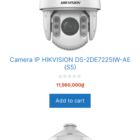
Camera IP HIKVISION DS-2DE7225IW-AE
(S5)
0
11,560,000
₫
n
g
o
Add to cart
à
i
5