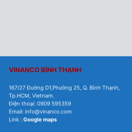
VINANCO BÌNH THẠNH
167/27 Đường D1,Phường 25, Q. Bình Thạnh,
Tp.HCM, Vietnam.
Điện thoại: 0909 595359
Email:
info@vinanco.com
Link :
Google maps