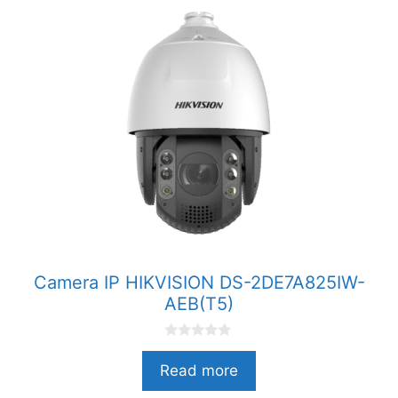
Camera IP HIKVISION DS-2DE7A825IW-
AEB(T5)
0
n
Read more
g
o
à