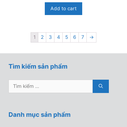
g
o
Add to cart
à
i
5
1
2
3
4
5
6
7
→
Tìm kiếm sản phẩm
Tìm
kiếm
cho:
Danh mục sản phẩm