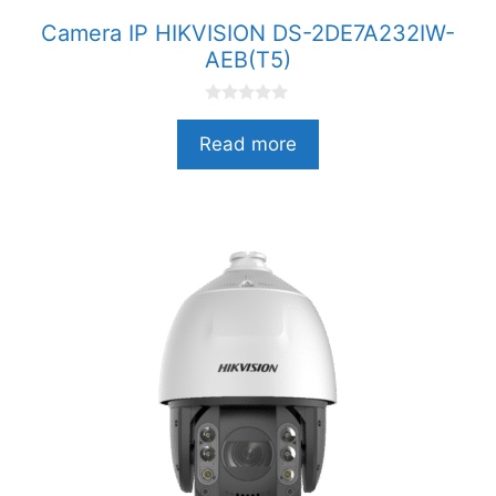
Camera IP HIKVISION DS-2DE7A232IW-
AEB(T5)
0
n
Read more
g
o
à
i
5