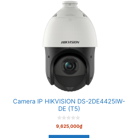
Camera IP HIKVISION DS-2DE4425IW-
DE (T5)
0
9,625,000
₫
n
g
o