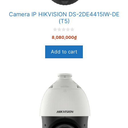
Camera IP HIKVISION DS-2DE4415IW-DE
(T5)
0
8,080,000
₫
n
g
o
Add to cart
à
i
5