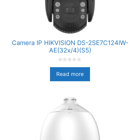
Camera IP HIKVISION DS-2SE7C124IW-
AE(32x/4)(S5)
0
n
Read more
g
o
à
i
5