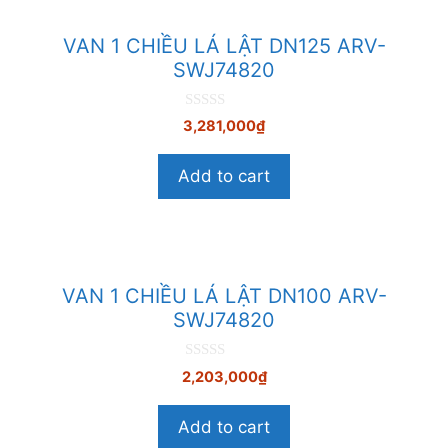
VAN 1 CHIỀU LÁ LẬT DN125 ARV-
SWJ74820
0
3,281,000
₫
n
g
o
Add to cart
à
i
5
VAN 1 CHIỀU LÁ LẬT DN100 ARV-
SWJ74820
0
2,203,000
₫
n
g
o
Add to cart
à
i