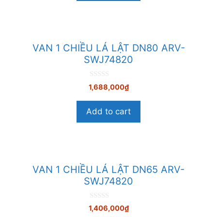
5
VAN 1 CHIỀU LÁ LẬT DN80 ARV-
SWJ74820
0
1,688,000
₫
n
g
o
Add to cart
à
i
5
VAN 1 CHIỀU LÁ LẬT DN65 ARV-
SWJ74820
0
1,406,000
₫
n