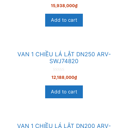
0
15,938,000
₫
n
g
o
Add to cart
à
i
5
VAN 1 CHIỀU LÁ LẬT DN250 ARV-
SWJ74820
0
12,188,000
₫
n
g
o
Add to cart
à
i
5
VAN 1 CHIỀU LÁ LẬT DN200 ARV-