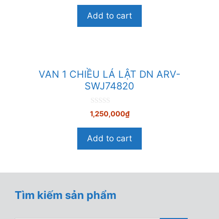
g
o
Add to cart
à
i
5
VAN 1 CHIỀU LÁ LẬT DN ARV-
SWJ74820
0
1,250,000
₫
n
g
o
Add to cart
à
i
5
Tìm kiếm sản phẩm