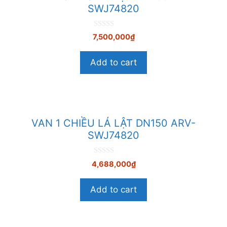
SWJ74820
0
7,500,000
₫
n
g
o
Add to cart
à
i
5
VAN 1 CHIỀU LÁ LẬT DN150 ARV-
SWJ74820
0
4,688,000
₫
n
g
o
Add to cart
à
i
5