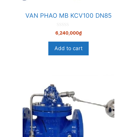
VAN PHAO MB KCV100 DN85
0
6,240,000
₫
n
g
o
Add to cart
à
i
5