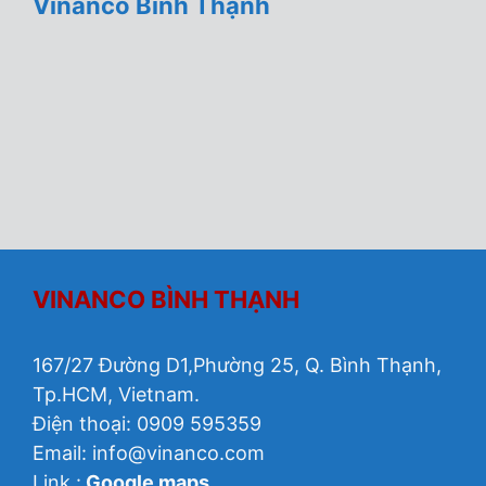
Vinanco Bình Thạnh
VINANCO BÌNH THẠNH
167/27 Đường D1,Phường 25, Q. Bình Thạnh,
Tp.HCM, Vietnam.
Điện thoại: 0909 595359
Email:
info@vinanco.com
Link :
Google maps