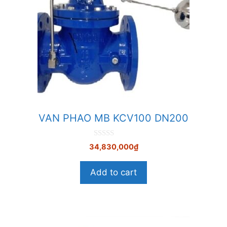
VAN PHAO MB KCV100 DN200
0
34,830,000
₫
n
g
o
Add to cart
à
i
5