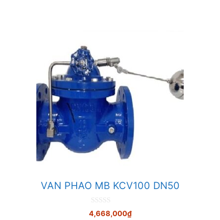
5
VAN PHAO MB KCV100 DN50
0
4,668,000
₫
n