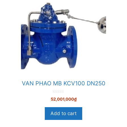
VAN PHAO MB KCV100 DN250
0
52,001,000
₫
n
g
o
Add to cart
à
i
5