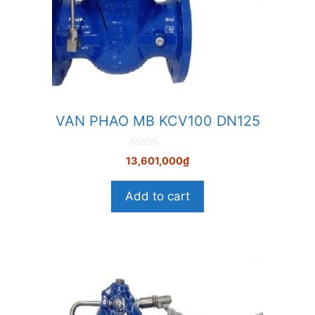
VAN PHAO MB KCV100 DN125
0
13,601,000
₫
n
g
o
Add to cart
à
i
5