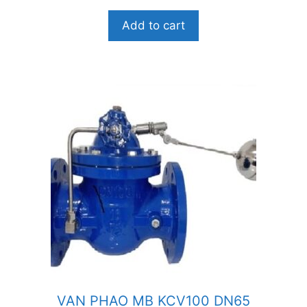
g
o
Add to cart
à
i
5
VAN PHAO MB KCV100 DN65