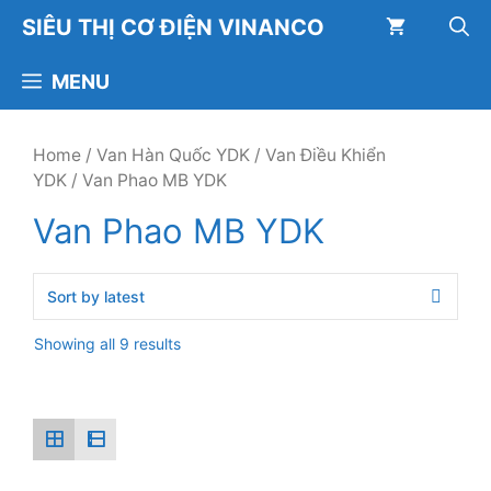
Chuyển
SIÊU THỊ CƠ ĐIỆN VINANCO
đến
nội
MENU
dung
Home
/
Van Hàn Quốc YDK
/
Van Điều Khiển
YDK
/ Van Phao MB YDK
Van Phao MB YDK
Showing all 9 results