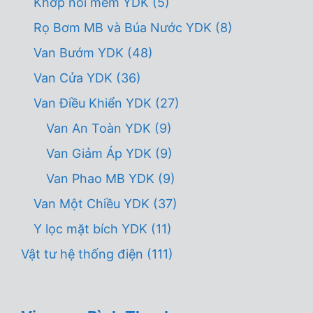
Khớp nối mềm YDK
(5)
Rọ Bơm MB và Búa Nước YDK
(8)
Van Bướm YDK
(48)
Van Cửa YDK
(36)
Van Điều Khiển YDK
(27)
Van An Toàn YDK
(9)
Van Giảm Áp YDK
(9)
Van Phao MB YDK
(9)
Van Một Chiều YDK
(37)
Y lọc mặt bích YDK
(11)
Vật tư hệ thống điện
(111)