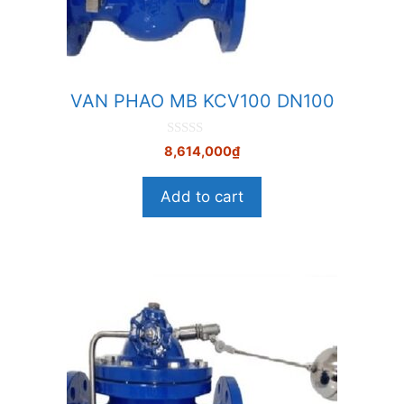
VAN PHAO MB KCV100 DN100
0
8,614,000
₫
n
g
o
Add to cart
à
i
5