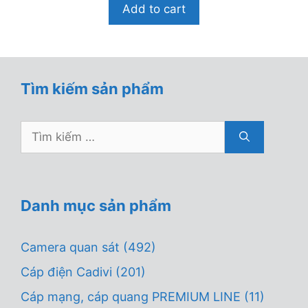
Add to cart
à
i
5
Tìm kiếm sản phẩm
Tìm
kiếm
cho:
Danh mục sản phẩm
Camera quan sát
(492)
Cáp điện Cadivi
(201)
Cáp mạng, cáp quang PREMIUM LINE
(11)