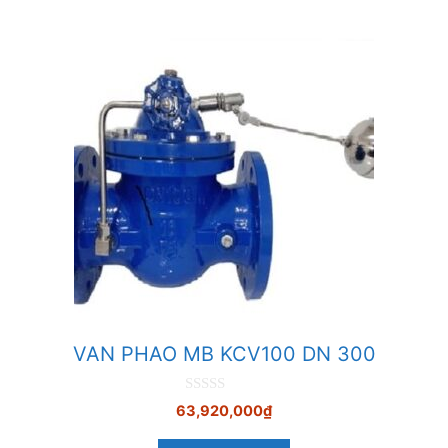
VAN PHAO MB KCV100 DN 300
0
63,920,000
₫
n
g
o