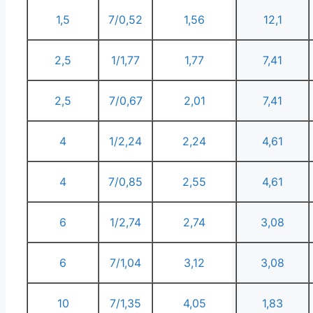
1,5
7/0,52
1,56
12,1
2,5
1/1,77
1,77
7,41
2,5
7/0,67
2,01
7,41
4
1/2,24
2,24
4,61
4
7/0,85
2,55
4,61
6
1/2,74
2,74
3,08
6
7/1,04
3,12
3,08
10
7/1,35
4,05
1,83