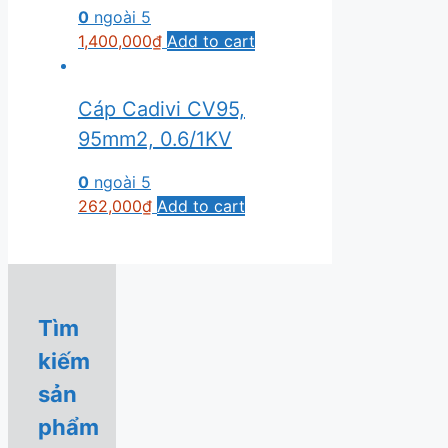
0
ngoài 5
1,400,000
₫
Add to cart
Cáp Cadivi CV95,
95mm2, 0.6/1KV
0
ngoài 5
262,000
₫
Add to cart
Tìm
kiếm
sản
phẩm