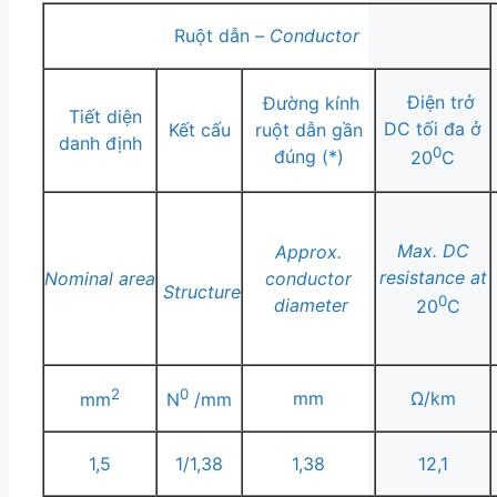
Ruột dẫn –
Conductor
Điện trở
Đường kính
Tiết diện
DC tối đa ở
Kết cấu
ruột dẫn gần
danh định
0
đúng (*)
20
C
Max. DC
Approx.
resistance at
Nominal
area
conductor
Structure
0
diameter
20
C
2
0
mm
Ω/km
mm
N
/mm
1,5
1/1,38
1,38
12,1