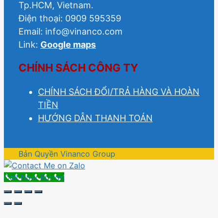
Tp.HCM, Vietnam.
Điện thoại: 0909 595359
Email: info@vinanco.com
Link:
Google maps
CHÍNH SÁCH CÔNG TY
CHÍNH SÁCH ĐỔI/TRẢ HÀNG VÀ HOÀN
TIỀN
HƯỚNG DẪN THANH TOÁN
Bản Quyền Vinanco Group
Call Now Button