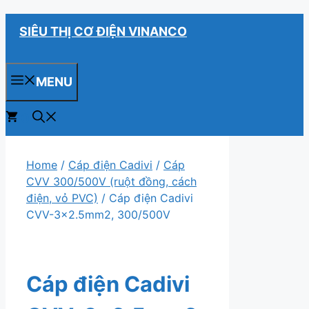
Chuyển
SIÊU THỊ CƠ ĐIỆN VINANCO
đến
nội
dung
MENU
0
Home
/
Cáp điện Cadivi
/
Cáp
CVV 300/500V (ruột đồng, cách
điện, vỏ PVC)
/ Cáp điện Cadivi
CVV-3×2.5mm2, 300/500V
Cáp điện Cadivi