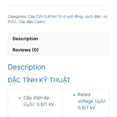
Cadivi
CVV-
Categories:
Cáp CVV 0.6/1kV (2-4 ruột đồng, cách điện, vỏ
3x240mm2,
PVC)
,
Cáp điện Cadivi
0.6/1kV
quantity
Description
Reviews (0)
Description
ĐẶC TÍNH KỸ THUẬT
Rated
Cấp điện áp
voltage U
/U:
0
U
/U: 0,6/1 kV.
0
0,6/1 kV.