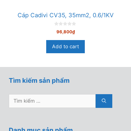
Cáp Cadivi CV35, 35mm2, 0.6/1KV
0
96,800
₫
n
g
o
Add to cart
à
i
5
Tìm kiếm sản phẩm
Tìm
kiếm
cho:
Danh mục sản phẩm