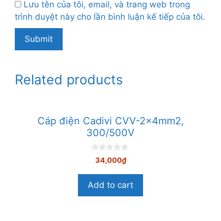
Lưu tên của tôi, email, và trang web trong
trình duyệt này cho lần bình luận kế tiếp của tôi.
Related products
Cáp điện Cadivi CVV-2×4mm2,
300/500V
0
34,000
₫
n
g
o
Add to cart
à
i
5