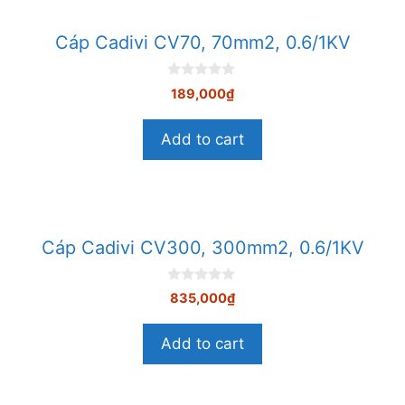
Cáp Cadivi CV70, 70mm2, 0.6/1KV
0
189,000
₫
n
g
o
Add to cart
à
i
5
Cáp Cadivi CV300, 300mm2, 0.6/1KV
0
835,000
₫
n
g
o
Add to cart
à
i
5