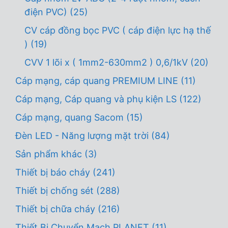
điện PVC)
(25)
CV cáp đồng bọc PVC ( cáp điện lực hạ thế
)
(19)
CVV 1 lõi x ( 1mm2-630mm2 ) 0,6/1kV
(20)
Cáp mạng, cáp quang PREMIUM LINE
(11)
Cáp mạng, Cáp quang và phụ kiện LS
(122)
Cáp mạng, quang Sacom
(15)
Đèn LED - Năng lượng mặt trời
(84)
Sản phẩm khác
(3)
Thiết bị báo cháy
(241)
Thiết bị chống sét
(288)
Thiết bị chữa cháy
(216)
Thiết Bị Chuyển Mạch PLANET
(11)