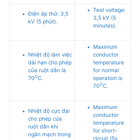
Test voltage:
Điện áp thử: 3,5
3,5 kV (5
kV (5 phút).
minutes).
Maximum
Nhiệt độ làm việc
conductor
dài hạn cho phép
temperature
của ruột dẫn là
for normal
O
70
C.
operation is
O
70
C.
Maximum
Nhiệt độ cực đại
conductor
cho phép của
temperature
ruột dẫn khi
for short-
ngắn mạch trong
circuit (5s