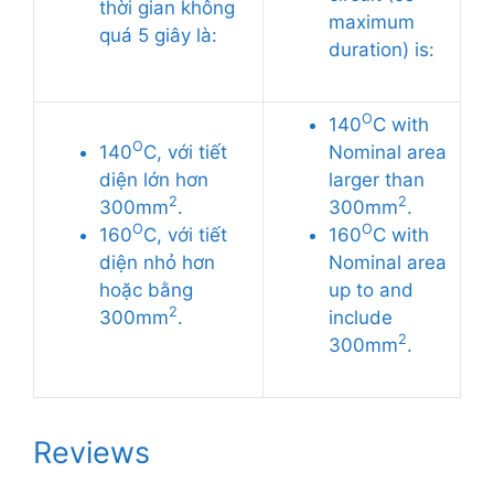
thời gian không
maximum
quá 5 giây là:
duration) is:
O
140
C with
O
140
C, với tiết
Nominal area
diện lớn hơn
larger than
2
2
300mm
.
300mm
.
O
O
160
C, với tiết
160
C with
diện nhỏ hơn
Nominal area
hoặc bằng
up to and
2
300mm
.
include
2
300mm
.
Reviews