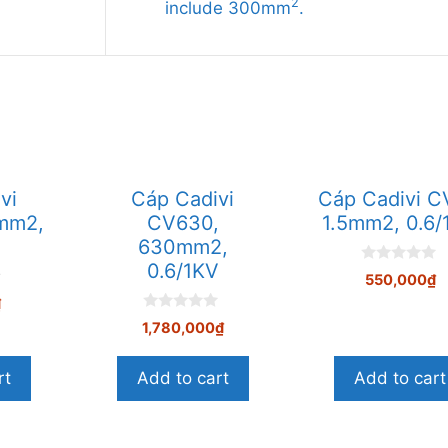
2
include 300mm
.
vi
Cáp Cadivi
Cáp Cadivi C
mm2,
CV630,
1.5mm2, 0.6/
V
630mm2,
0.6/1KV
0
550,000
₫
n
g
₫
o
0
1,780,000
₫
à
n
i
g
5
o
rt
Add to cart
Add to cart
à
i
5