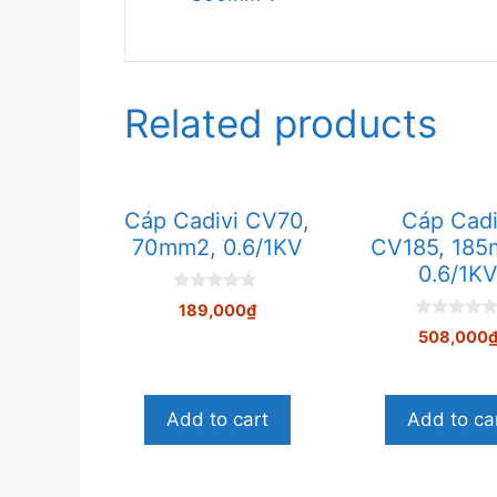
Related products
Cáp Cadivi CV70,
Cáp Cadi
70mm2, 0.6/1KV
CV185, 185
0.6/1K
0
189,000
₫
n
0
g
508,000
n
o
g
à
o
i
à
5
i
Add to cart
Add to ca
5