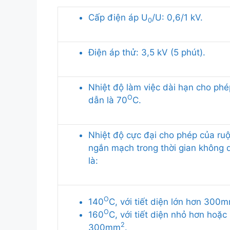
Cấp điện áp U
/U: 0,6/1 kV.
0
Điện áp thử: 3,5 kV (5 phút).
Nhiệt độ làm việc dài hạn cho phé
O
dẫn là 70
C.
Nhiệt độ cực đại cho phép của ruộ
ngắn mạch trong thời gian không 
là:
O
140
C, với tiết diện lớn hơn 300
O
160
C, với tiết diện nhỏ hơn hoặc
2
300mm
.