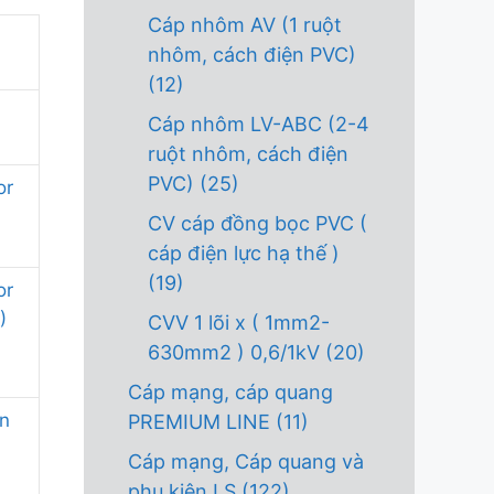
Cáp nhôm AV (1 ruột
nhôm, cách điện PVC)
(12)
Cáp nhôm LV-ABC (2-4
ruột nhôm, cách điện
PVC)
(25)
or
CV cáp đồng bọc PVC (
cáp điện lực hạ thế )
(19)
or
)
CVV 1 lõi x ( 1mm2-
630mm2 ) 0,6/1kV
(20)
Cáp mạng, cáp quang
an
PREMIUM LINE
(11)
Cáp mạng, Cáp quang và
phụ kiện LS
(122)