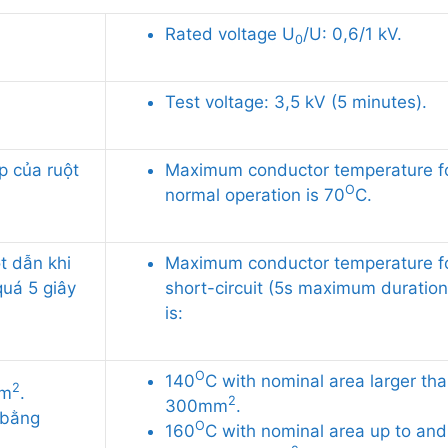
Rated voltage U
/U: 0,6/1 kV.
0
Test voltage: 3,5 kV (5 minutes).
p của ruột
Maximum conductor temperature f
O
normal operation is 70
C.
t dẫn khi
Maximum conductor temperature f
quá 5 giây
short-circuit (5s maximum duration
is:
O
140
C with nominal area larger th
2
mm
.
2
300mm
.
 bằng
O
160
C with nominal area up to and