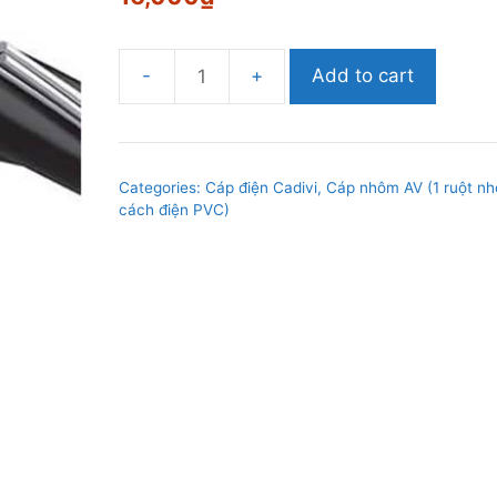
Add to cart
Cáp
nhôm
Cadivi
AV-
Categories:
Cáp điện Cadivi
,
Cáp nhôm AV (1 ruột n
50mm2,
cách điện PVC)
0.6/1kV
quantity