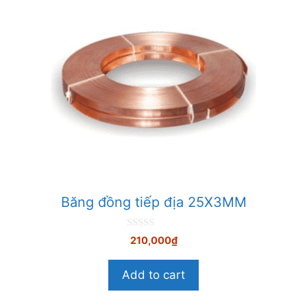
Băng đồng tiếp địa 25X3MM
0
210,000
₫
n
g
o
Add to cart
à
i
5