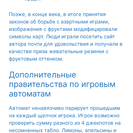
Позже, в конце века, в итоге принятия
законов об борьбе с азартными играми,
изображения с фруктами модифицировали
символы карт. Люди играли
посетить сайт
автора
почти для удовольствия и получали в
качестве приза жевательные резинки с
фруктовым оттенком.
Дополнительные
правительства по игровым
автоматам
Автомат ненавязчиво парирует прошедшим
на каждый щелчок игрока. Игрок возможно
проверить сумму разного из 4 джекпотов на
несомненных табло. Лимоны, апельсины и