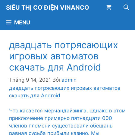
Chuyển
SIÊU THỊ CƠ ĐIỆN VINANCO
đến
nội
MENU
dung
двадцать потрясающих
игровых автоматов
скачать для Android
Tháng 9 14, 2021
Bởi
admin
двадцать потрясающих игровых автоматов
скачать для Android
Что касается мерчандайзинга, однако в этом
приключение примерно пятнадцати 000
членов племени существовали обещаны
равная судьба прибыли казино. Мы