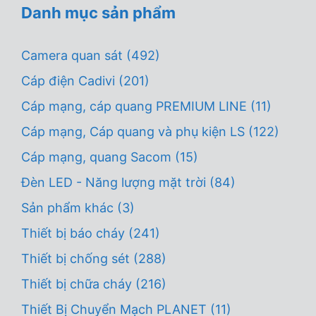
Danh mục sản phẩm
Camera quan sát
(492)
Cáp điện Cadivi
(201)
Cáp mạng, cáp quang PREMIUM LINE
(11)
Cáp mạng, Cáp quang và phụ kiện LS
(122)
Cáp mạng, quang Sacom
(15)
Đèn LED - Năng lượng mặt trời
(84)
Sản phẩm khác
(3)
Thiết bị báo cháy
(241)
Thiết bị chống sét
(288)
Thiết bị chữa cháy
(216)
Thiết Bị Chuyển Mạch PLANET
(11)