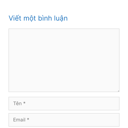
Viết một bình luận
Bình
luận
Tên
Email