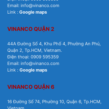
Email:
info@vinanco.com
Link :
Google maps
VINANCO QUẬN 2
44A Đường Số 4, Khu Phố 4, Phường An Phú,
Quận 2, Tp.HCM, Vietnam.
Điện thoại: 0909 595359
Email: info@vinanco.com
Link :
Google maps
VINANCO QUẬN 6
16 Đường Số 74, Phường 10, Quận 6, Tp.HCM,
Vietnam.