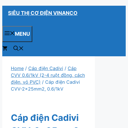
Chuyển
SIÊU THỊ CƠ ĐIỆN VINANCO
đến
nội
dung
MENU
0
Home
/
Cáp điện Cadivi
/
Cáp
CVV 0.6/1kV (2-4 ruột đồng, cách
điện, vỏ PVC)
/ Cáp điện Cadivi
CVV-2x25mm2, 0.6/1kV
Cáp điện Cadivi