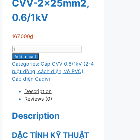
CVV-2x25mm2,
0.6/1kV
167,000
₫
Cáp
điện
Add to cart
Cadivi
Categories:
Cáp CVV 0.6/1kV (2-4
CVV-
ruột đồng, cách điện, vỏ PVC)
,
2x25mm2,
Cáp điện Cadivi
0.6/1kV
Description
quantity
Reviews (0)
Description
ĐẶC TÍNH KỸ THUẬT