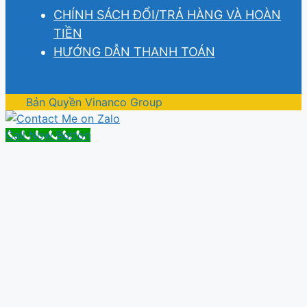
CHÍNH SÁCH ĐỔI/TRẢ HÀNG VÀ HOÀN
TIỀN
HƯỚNG DẪN THANH TOÁN
Bản Quyền Vinanco Group
Call Now Button