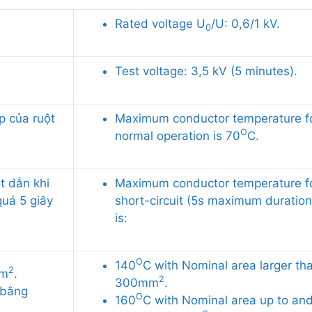
Rated voltage U
/U: 0,6/1 kV.
0
Test voltage: 3,5 kV (5 minutes).
p của ruột
Maximum conductor temperature f
O
normal operation is 70
C.
t dẫn khi
Maximum conductor temperature f
quá 5 giây
short-circuit (5s maximum duration
is:
O
140
C with Nominal area larger th
2
mm
.
2
300mm
.
 bằng
O
160
C with Nominal area up to an