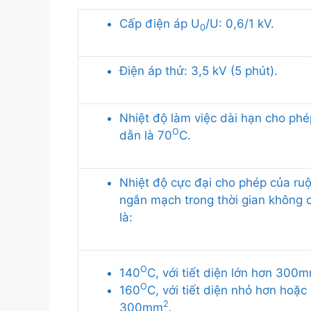
Cấp điện áp U
/U: 0,6/1 kV.
0
Điện áp thử: 3,5 kV (5 phút).
Nhiệt độ làm việc dài hạn cho phé
O
dẫn là 70
C.
Nhiệt độ cực đại cho phép của ruộ
ngắn mạch trong thời gian không 
là:
O
140
C, với tiết diện lớn hơn 300
O
160
C, với tiết diện nhỏ hơn hoặc
2
300mm
.