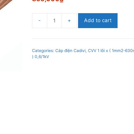
Add to cart
Cáp
điện
Cadivi
CVV-
Categories:
Cáp điện Cadivi
,
CVV 1 lõi x ( 1mm2-63
300mm2,
) 0,6/1kV
0.6/1kV
quantity