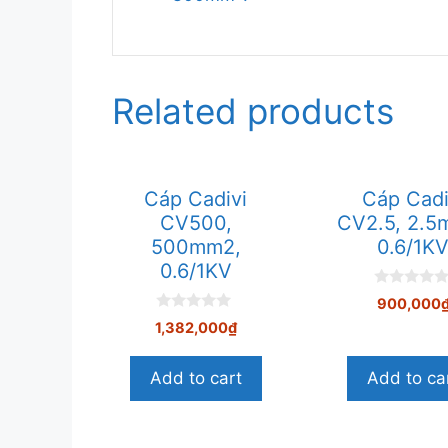
Related products
Cáp Cadivi
Cáp Cadi
CV500,
CV2.5, 2.5
500mm2,
0.6/1K
0.6/1KV
0
900,000
n
0
g
1,382,000
₫
n
o
g
à
o
i
Add to cart
Add to ca
à
5
i
5