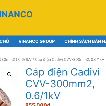
VINANCO
 CHỦ
VINANCO GROUP
CHÍNH SÁCH BÁN 
-630mm2 ) 0,6/1kV
/ Cáp điện Cadivi CVV-300mm2, 0.6/1kV
Cáp điện Cadivi
CVV-300mm2,
0.6/1kV
855,000
₫