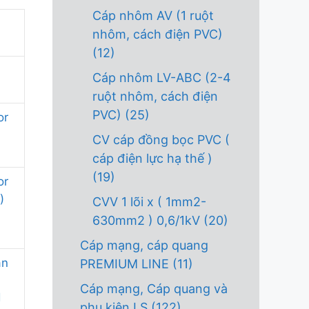
Cáp nhôm AV (1 ruột
nhôm, cách điện PVC)
(12)
Cáp nhôm LV-ABC (2-4
ruột nhôm, cách điện
PVC)
(25)
or
CV cáp đồng bọc PVC (
cáp điện lực hạ thế )
(19)
or
)
CVV 1 lõi x ( 1mm2-
630mm2 ) 0,6/1kV
(20)
Cáp mạng, cáp quang
an
PREMIUM LINE
(11)
Cáp mạng, Cáp quang và
d
phụ kiện LS
(122)