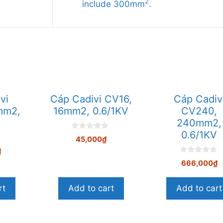
2
include 300mm
.
vi
Cáp Cadivi CV16,
Cáp Cadiv
mm2,
16mm2, 0.6/1KV
CV240,
V
240mm2,
0.6/1KV
0
45,000
₫
n
g
₫
o
0
666,000
₫
à
n
i
g
5
o
rt
Add to cart
Add to cart
à
i
5