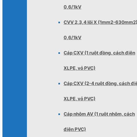
0,6/1kV
CVV 2,3,4 lõi X (1mm2-630mm2
0,6/1kV
Cáp CXV (1 ruột đồng, cách điện
XLPE, vỏ PVC)
Cáp CXV (2-4 ruột đồng, cách đi
XLPE, vỏ PVC)
Cáp nhôm AV (1 ruột nhôm, cách
điện PVC)