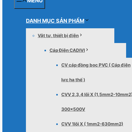
MENU
DANH MỤC SẢN PHẨM
Vật tư, thiết bị điện
Cáp Điện CADIVI
CV cáp đồng bọc PVC ( Cáp điện
lực hạ thế )
CVV 2,3,4 lõi X (1,5mm2-10mm2
300x500V
CVV 1lõi X ( 1mm2-630mm2)