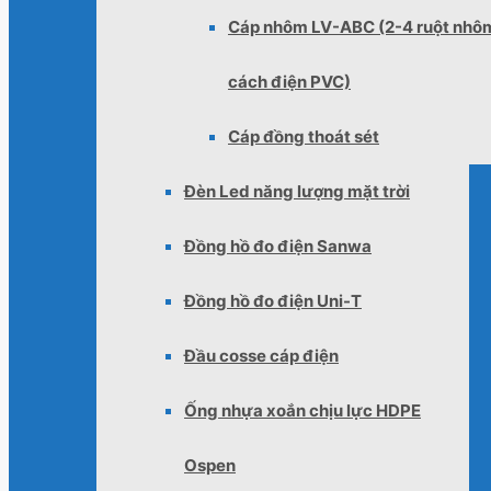
Cáp nhôm LV-ABC (2-4 ruột nhô
cách điện PVC)
Cáp đồng thoát sét
Đèn Led năng lượng mặt trời
Đồng hồ đo điện Sanwa
Đồng hồ đo điện Uni-T
Đầu cosse cáp điện
Ống nhựa xoắn chịu lực HDPE
Ospen