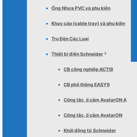
Ống Nhựa PVC và phụ kiện
Khay cáp (cable tray) và phụ kiện
Trụ Đèn Các Loại
Thiết bị điện Schneider
CB công nghiệp ACTI9
CB phổ thông EASY9
Công tắc, ổ cắm AvatarON A
Công tắc, ổ cắm AvatarON
Khởi động từ Schneider