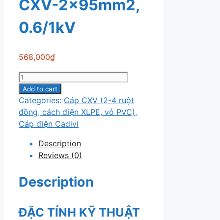
CXV-2x95mm2,
0.6/1kV
568,000
₫
Cáp
điện
Add to cart
Cadivi
Categories:
Cáp CXV (2-4 ruột
CXV-
đồng, cách điện XLPE, vỏ PVC)
,
2x95mm2,
Cáp điện Cadivi
0.6/1kV
Description
quantity
Reviews (0)
Description
ĐẶC TÍNH KỸ THUẬT