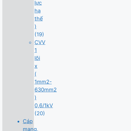
lực
hạ
thế
)
(19)
CVV
1
lõi
x
(
1mm2-
630mm2
)
0,6/1kV
(20)
Cáp
mạng,