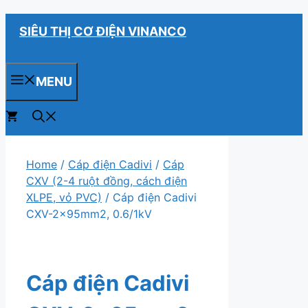
Chuyển
SIÊU THỊ CƠ ĐIỆN VINANCO
đến
nội
dung
MENU
0
Home
/
Cáp điện Cadivi
/
Cáp
CXV (2-4 ruột đồng, cách điện
XLPE, vỏ PVC)
/ Cáp điện Cadivi
CXV-2x95mm2, 0.6/1kV
Cáp điện Cadivi