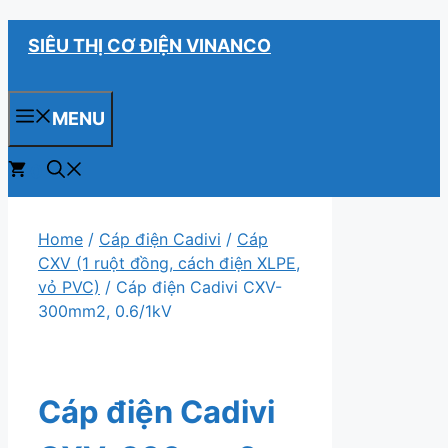
Chuyển
SIÊU THỊ CƠ ĐIỆN VINANCO
đến
nội
dung
MENU
0
Home
/
Cáp điện Cadivi
/
Cáp
CXV (1 ruột đồng, cách điện XLPE,
vỏ PVC)
/ Cáp điện Cadivi CXV-
300mm2, 0.6/1kV
Cáp điện Cadivi