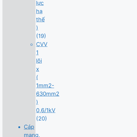
lực
hạ
thế
)
(19)
CVV
1
lõi
x
(
1mm2-
630mm2
)
0,6/1kV
(20)
Cáp
mạng,