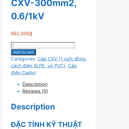
CXV-300mm2,
0.6/1kV
862,000
₫
Cáp
điện
Add to cart
Cadivi
Categories:
Cáp CXV (1 ruột đồng,
CXV-
cách điện XLPE, vỏ PVC)
,
Cáp
300mm2,
điện Cadivi
0.6/1kV
Description
quantity
Reviews (0)
Description
ĐẶC TÍNH KỸ THUẬT