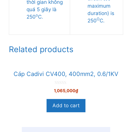
thời gian không
maximum
quá 5 giây là
duration) is
o
250
C.
O
250
C.
Related products
Cáp Cadivi CV400, 400mm2, 0.6/1KV
0
1,065,000
₫
n
g
o
Add to cart
à
i
5