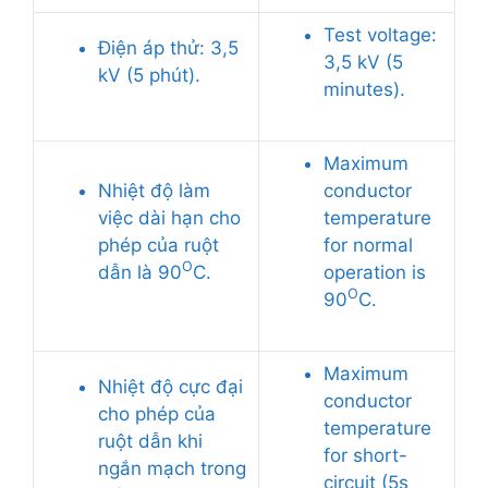
Test voltage:
Điện áp thử: 3,5
3,5 kV (5
kV (5 phút).
minutes).
Maximum
Nhiệt độ làm
conductor
việc dài hạn cho
temperature
phép của ruột
for normal
O
dẫn là 90
C.
operation is
O
90
C.
Maximum
Nhiệt độ cực đại
conductor
cho phép của
temperature
ruột dẫn khi
for short-
ngắn mạch trong
circuit (5s