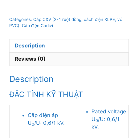
Cadivi
CXV-
Categories:
Cáp CXV (2-4 ruột đồng, cách điện XLPE, vỏ
3x300mm2,
PVC)
,
Cáp điện Cadivi
0.6/1kV
quantity
Description
Reviews (0)
Description
ĐẶC TÍNH KỸ THUẬT
Rated voltage
Cấp điện áp
U
/U: 0,6/1
0
U
/U: 0,6/1 kV.
0
kV.