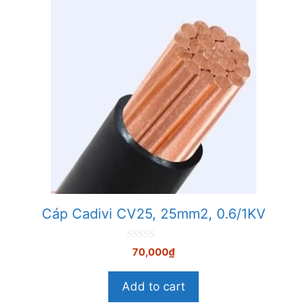
Cáp Cadivi CV25, 25mm2, 0.6/1KV
0
70,000
₫
n
g
o
Add to cart
à
i
5