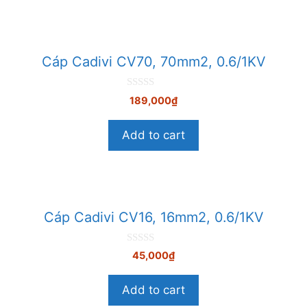
Cáp Cadivi CV70, 70mm2, 0.6/1KV
0
189,000
₫
n
g
o
Add to cart
à
i
5
Cáp Cadivi CV16, 16mm2, 0.6/1KV
0
45,000
₫
n
g
o
Add to cart
à
i