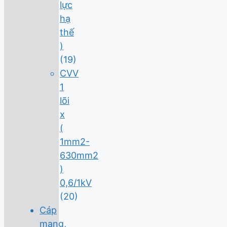
lực
hạ
thế
)
(19)
CVV
1
lõi
x
(
1mm2-
630mm2
)
0,6/1kV
(20)
Cáp
mạng,