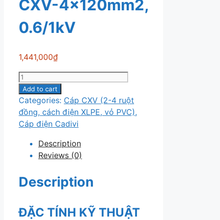
CXV-4×120mm2,
0.6/1kV
1,441,000
₫
Cáp
điện
Add to cart
Cadivi
Categories:
Cáp CXV (2-4 ruột
CXV-
đồng, cách điện XLPE, vỏ PVC)
,
4×120mm2,
Cáp điện Cadivi
0.6/1kV
Description
quantity
Reviews (0)
Description
ĐẶC TÍNH KỸ THUẬT