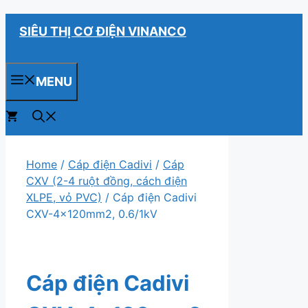
Chuyển
SIÊU THỊ CƠ ĐIỆN VINANCO
đến
nội
dung
MENU
0
Home
/
Cáp điện Cadivi
/
Cáp
CXV (2-4 ruột đồng, cách điện
XLPE, vỏ PVC)
/ Cáp điện Cadivi
CXV-4×120mm2, 0.6/1kV
Cáp điện Cadivi