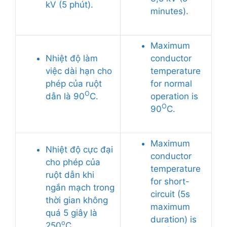
kV (5 phút).
minutes).
Maximum
Nhiệt độ làm
conductor
việc dài hạn cho
temperature
phép của ruột
for normal
O
dẫn là 90
C.
operation is
O
90
C.
Maximum
Nhiệt độ cực đại
conductor
cho phép của
temperature
ruột dẫn khi
for short-
ngắn mạch trong
circuit (5s
thời gian không
maximum
quá 5 giây là
duration) is
o
250
C.