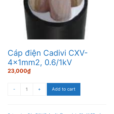
Cáp điện Cadivi CXV-
4×1mm2, 0.6/1kV
23,000
₫
Add to cart
Cáp
điện
Cadivi
CXV-