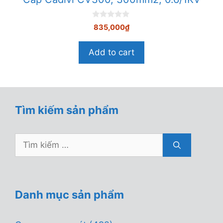
0
835,000
₫
n
g
o
Add to cart
à
i
5
Tìm kiếm sản phẩm
Tìm
kiếm
cho:
Danh mục sản phẩm