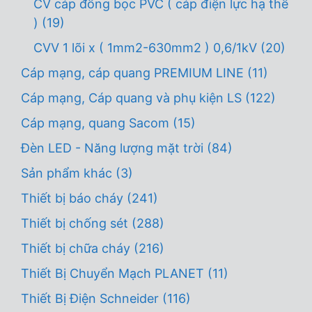
CV cáp đồng bọc PVC ( cáp điện lực hạ thế
)
(19)
CVV 1 lõi x ( 1mm2-630mm2 ) 0,6/1kV
(20)
Cáp mạng, cáp quang PREMIUM LINE
(11)
Cáp mạng, Cáp quang và phụ kiện LS
(122)
Cáp mạng, quang Sacom
(15)
Đèn LED - Năng lượng mặt trời
(84)
Sản phẩm khác
(3)
Thiết bị báo cháy
(241)
Thiết bị chống sét
(288)
Thiết bị chữa cháy
(216)
Thiết Bị Chuyển Mạch PLANET
(11)
Thiết Bị Điện Schneider
(116)