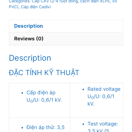
Categories:
Cáp CXV (2-4 ruột đồng, cách điện XLPE, vỏ
4×1mm2,
PVC)
,
Cáp điện Cadivi
0.6/1kV
quantity
Description
Reviews (0)
Description
ĐẶC TÍNH KỸ THUẬT
Rated voltage
Cấp điện áp
U
/U: 0,6/1
0
U
/U: 0,6/1 kV.
0
kV.
Test voltage:
Điện áp thử: 3,5
3,5 kV (5