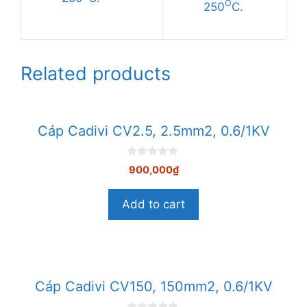
O
250
C.
Related products
Cáp Cadivi CV2.5, 2.5mm2, 0.6/1KV
0
900,000
₫
n
g
o
Add to cart
à
i
5
Cáp Cadivi CV150, 150mm2, 0.6/1KV