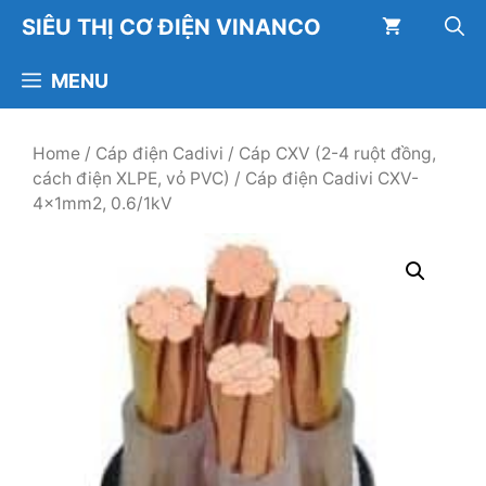
Chuyển
SIÊU THỊ CƠ ĐIỆN VINANCO
đến
nội
MENU
dung
Home
/
Cáp điện Cadivi
/
Cáp CXV (2-4 ruột đồng,
cách điện XLPE, vỏ PVC)
/ Cáp điện Cadivi CXV-
4×1mm2, 0.6/1kV