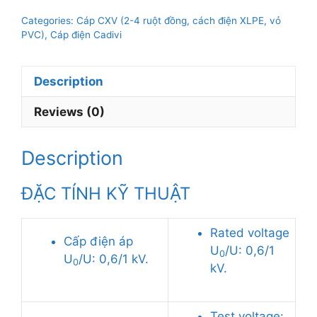
CXV-
Categories:
Cáp CXV (2-4 ruột đồng, cách điện XLPE, vỏ
4×300mm2,
PVC)
,
Cáp điện Cadivi
0.6/1kV
quantity
Description
Reviews (0)
Description
ĐẶC TÍNH KỸ THUẬT
Rated voltage
Cấp điện áp
U
/U: 0,6/1
0
U
/U: 0,6/1 kV.
0
kV.
Test voltage: