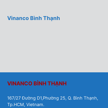
Vinanco Bình Thạnh
VINANCO BÌNH THẠNH
167/27 Đường D1,Phường 25, Q. Bình Thạnh,
Tp.HCM, Vietnam.