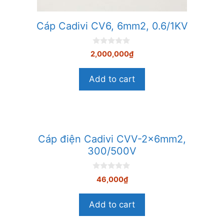
Cáp Cadivi CV6, 6mm2, 0.6/1KV
0
2,000,000
₫
n
g
o
Add to cart
à
i
5
Cáp điện Cadivi CVV-2×6mm2,
300/500V
0
46,000
₫
n
g
o
Add to cart
à
i
5