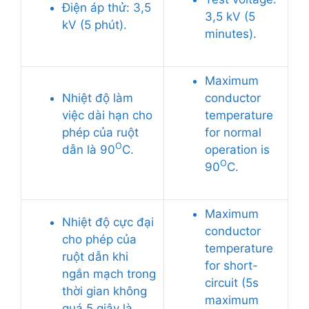
Điện áp thử: 3,5
3,5 kV (5
kV (5 phút).
minutes).
Maximum
Nhiệt độ làm
conductor
việc dài hạn cho
temperature
phép của ruột
for normal
O
dẫn là 90
C.
operation is
O
90
C.
Maximum
Nhiệt độ cực đại
conductor
cho phép của
temperature
ruột dẫn khi
for short-
ngắn mạch trong
circuit (5s
thời gian không
maximum
quá 5 giây là