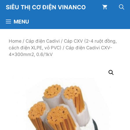
Chuyển
SIÊU THỊ CƠ ĐIỆN VINANCO
đến
nội
MENU
dung
Home
/
Cáp điện Cadivi
/
Cáp CXV (2-4 ruột đồng,
cách điện XLPE, vỏ PVC)
/ Cáp điện Cadivi CXV-
4×300mm2, 0.6/1kV