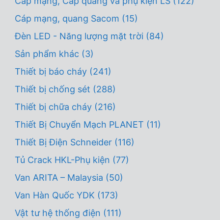
Cáp mạng, Cáp quang và phụ kiện LS
(122)
Cáp mạng, quang Sacom
(15)
Đèn LED - Năng lượng mặt trời
(84)
Sản phẩm khác
(3)
Thiết bị báo cháy
(241)
Thiết bị chống sét
(288)
Thiết bị chữa cháy
(216)
Thiết Bị Chuyển Mạch PLANET
(11)
Thiết Bị Điện Schneider
(116)
Tủ Crack HKL-Phụ kiện
(77)
Van ARITA – Malaysia
(50)
Van Hàn Quốc YDK
(173)
Vật tư hệ thống điện
(111)