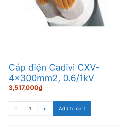
Cáp điện Cadivi CXV-
4×300mm2, 0.6/1kV
3,517,000
₫
Add to cart
Cáp
điện
Cadivi