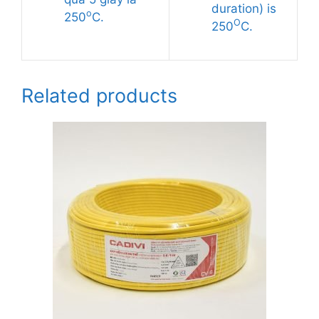
duration) is
o
250
C.
O
250
C.
Related products