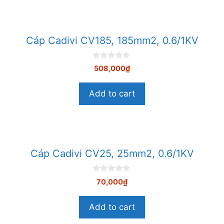
Cáp Cadivi CV185, 185mm2, 0.6/1KV
0
508,000
₫
n
g
o
Add to cart
à
i
5
Cáp Cadivi CV25, 25mm2, 0.6/1KV
0
70,000
₫
n
g
o
Add to cart
à
i
5