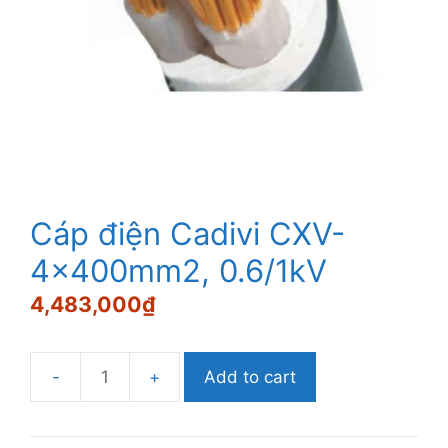
Cáp điện Cadivi CXV-
4×400mm2, 0.6/1kV
4,483,000
₫
Add to cart
Cáp
điện
Cadivi