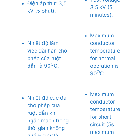
Điện áp thử: 3,5
3,5 kV (5
kV (5 phút).
minutes).
Maximum
Nhiệt độ làm
conductor
việc dài hạn cho
temperature
phép của ruột
for normal
O
dẫn là 90
C.
operation is
O
90
C.
Maximum
Nhiệt độ cực đại
conductor
cho phép của
temperature
ruột dẫn khi
for short-
ngắn mạch trong
circuit (5s
thời gian không
maximum
quá 5 giây là