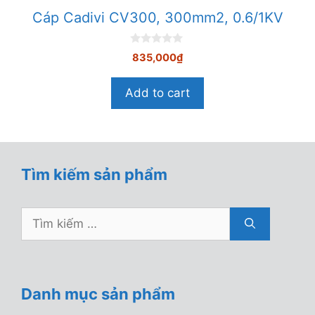
Cáp Cadivi CV300, 300mm2, 0.6/1KV
0
835,000
₫
n
g
o
Add to cart
à
i
5
Tìm kiếm sản phẩm
Tìm
kiếm
cho:
Danh mục sản phẩm