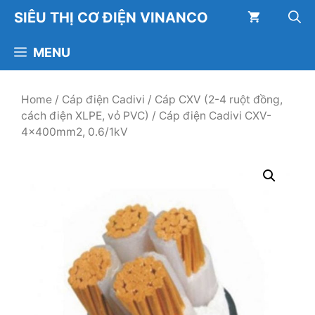
Chuyển
SIÊU THỊ CƠ ĐIỆN VINANCO
đến
nội
MENU
dung
Home
/
Cáp điện Cadivi
/
Cáp CXV (2-4 ruột đồng,
cách điện XLPE, vỏ PVC)
/ Cáp điện Cadivi CXV-
4×400mm2, 0.6/1kV