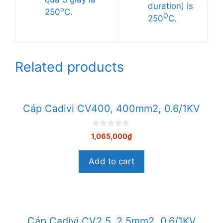
duration) is
o
250
C.
O
250
C.
Related products
Cáp Cadivi CV400, 400mm2, 0.6/1KV
0
1,065,000
₫
n
g
o
Add to cart
à
i
5
Cáp Cadivi CV2.5, 2.5mm2, 0.6/1KV