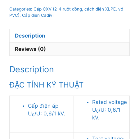
CXV-
Categories:
Cáp CXV (2-4 ruột đồng, cách điện XLPE, vỏ
4×400mm2,
PVC)
,
Cáp điện Cadivi
0.6/1kV
quantity
Description
Reviews (0)
Description
ĐẶC TÍNH KỸ THUẬT
Rated voltage
Cấp điện áp
U
/U: 0,6/1
0
U
/U: 0,6/1 kV.
0
kV.
Test voltage: