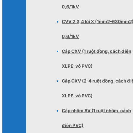
0,6/1kV
CVV 2,3,4 lõi X (1mm2-630mm2
0,6/1kV
Cáp CXV (1 ruột đồng, cách điện
XLPE, vỏ PVC)
Cáp CXV (2-4 ruột đồng, cách đi
XLPE, vỏ PVC)
Cáp nhôm AV (1 ruột nhôm, cách
điện PVC)