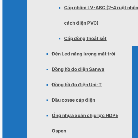
Cáp nhôm LV-ABC (2-4 ruột nhô
cách điện PVC)
Cáp đồng thoát sét
Đèn Led năng lượng mặt trời
Đồng hồ đo điện Sanwa
Đồng hồ đo điện Uni-T
Đầu cosse cáp điện
Ống nhựa xoắn chịu lực HDPE
Ospen