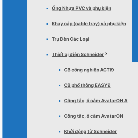
Ống Nhựa PVC và phụ kiện
Khay cáp (cable tray) và phụ kiện
Trụ Đèn Các Loại
Thiết bị điện Schneider
CB công nghiệp ACTI9
CB phổ thông EASY9
Công tắc, ổ cắm AvatarON A
Công tắc, ổ cắm AvatarON
Khởi động từ Schneider