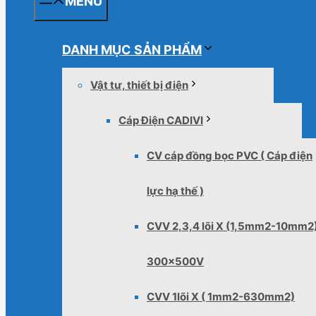
MENU
DANH MỤC SẢN PHẨM
Vật tư, thiết bị điện
Cáp Điện CADIVI
CV cáp đồng bọc PVC ( Cáp điện
lực hạ thế )
CVV 2,3,4 lõi X (1,5mm2-10mm2
300x500V
CVV 1lõi X ( 1mm2-630mm2)