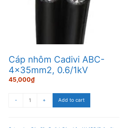
Cáp nhôm Cadivi ABC-
4x35mm2, 0.6/1kV
45,000
₫
Add to cart
Cáp
nhôm
Cadivi
ABC-