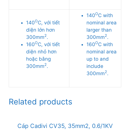
O
140
C with
O
140
C, với tiết
nominal area
diện lớn hơn
larger than
2
2
300mm
.
300mm
.
O
O
160
C, với tiết
160
C with
diện nhỏ hơn
nominal area
hoặc bằng
up to and
2
300mm
.
include
2
300mm
.
Related products
Cáp Cadivi CV35, 35mm2, 0.6/1KV