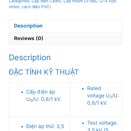
Categories:
Cáp điện Cadivi
,
Cáp nhôm LV-ABC (2-4 ruột
4x35mm2,
nhôm, cách điện PVC)
0.6/1kV
quantity
Description
Reviews (0)
Description
ĐẶC TÍNH KỸ THUẬT
Rated
Cấp điện áp
voltage U
/U:
0
U
/U: 0,6/1 kV.
0
0,6/1 kV.
Test voltage:
Điện áp thử: 3,5
3,5 kV (5