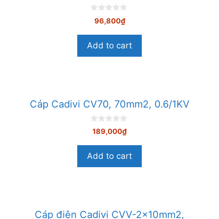
0
96,800
₫
n
g
o
Add to cart
à
i
5
Cáp Cadivi CV70, 70mm2, 0.6/1KV
0
189,000
₫
n
g
o
Add to cart
à
i
5
Cáp điện Cadivi CVV-2×10mm2,