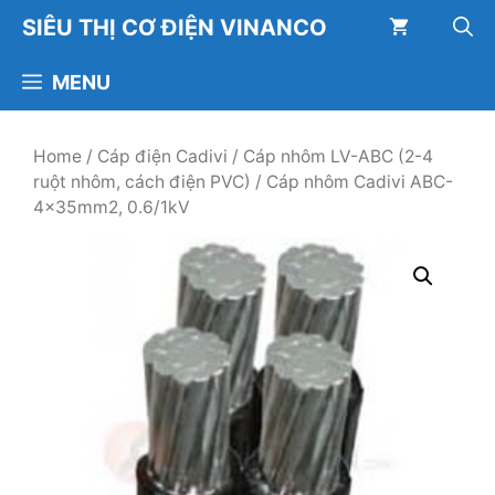
Chuyển
SIÊU THỊ CƠ ĐIỆN VINANCO
đến
nội
MENU
dung
Home
/
Cáp điện Cadivi
/
Cáp nhôm LV-ABC (2-4
ruột nhôm, cách điện PVC)
/ Cáp nhôm Cadivi ABC-
4x35mm2, 0.6/1kV