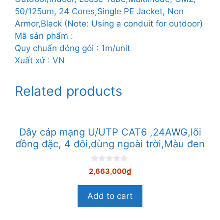
có
50/125um, 24 Cores,Single PE Jacket, Non
giáp
Armor,Black (Note: Using a conduit for outdoor)
bảo
Mã sản phẩm :
vệ,Màu
Quy chuẩn đóng gói : 1m/unit
đen
Xuất xứ : VN
quantity
Related products
Dây cáp mạng U/UTP CAT6 ,24AWG,lõi
đồng đặc, 4 đôi,dùng ngoài trời,Màu đen
0
2,663,000
₫
n
g
o
Add to cart
à
i
5