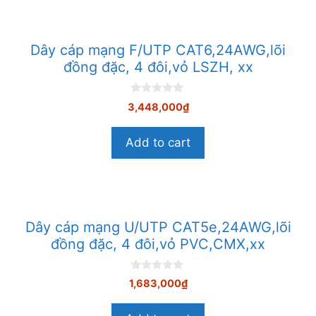
Dây cáp mạng F/UTP CAT6,24AWG,lõi
đồng đặc, 4 đôi,vỏ LSZH, xx
0
3,448,000
₫
n
g
o
Add to cart
à
i
5
Dây cáp mạng U/UTP CAT5e,24AWG,lõi
đồng đặc, 4 đôi,vỏ PVC,CMX,xx
0
1,683,000
₫
n
g
o