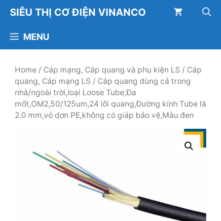
Chuyển
SIÊU THỊ CƠ ĐIỆN VINANCO
đến
nội
MENU
dung
Home
/
Cáp mạng, Cáp quang và phụ kiện LS
/
Cáp
quang, Cáp mạng LS
/ Cáp quang dùng cả trong
nhà/ngoài trời,loại Loose Tube,Đa
mốt,OM2,50/125um,24 lõi quang,Đường kính Tube là
2.0 mm,vỏ dơn PE,không có giáp bảo vệ,Màu đen