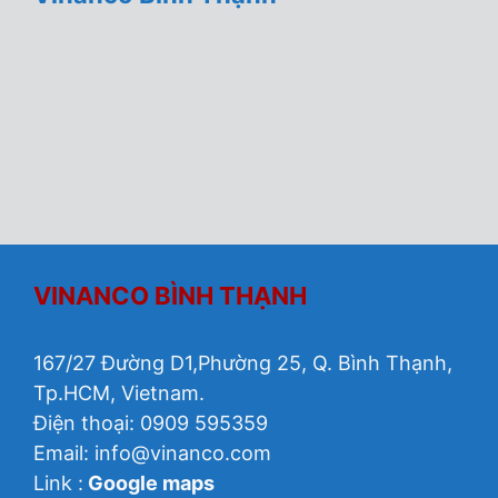
VINANCO BÌNH THẠNH
167/27 Đường D1,Phường 25, Q. Bình Thạnh,
Tp.HCM, Vietnam.
Điện thoại: 0909 595359
Email:
info@vinanco.com
Link :
Google maps