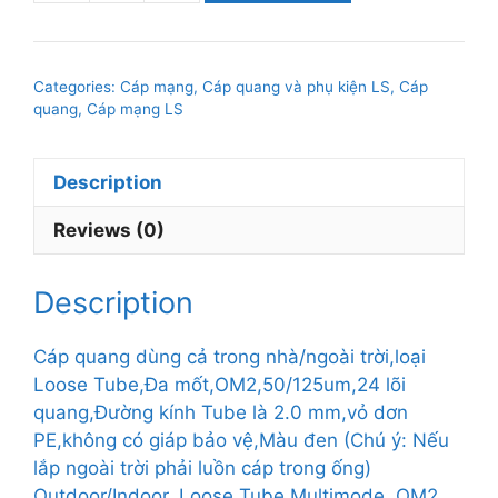
quang
dùng
cả
Categories:
Cáp mạng, Cáp quang và phụ kiện LS
,
Cáp
trong
quang, Cáp mạng LS
nhà/ngoài
trời,loại
Description
Loose
Tube,Đa
Reviews (0)
mốt,OM2,50/125um,24
lõi
quang,Đường
Description
kính
Tube
Cáp quang dùng cả trong nhà/ngoài trời,loại
là
Loose Tube,Đa mốt,OM2,50/125um,24 lõi
2.0
quang,Đường kính Tube là 2.0 mm,vỏ dơn
mm,vỏ
PE,không có giáp bảo vệ,Màu đen (Chú ý: Nếu
dơn
lắp ngoài trời phải luồn cáp trong ống)
PE,không
Outdoor/Indoor, Loose Tube,Multimode, OM2,