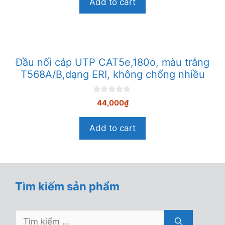
Add to cart
à
i
5
Đầu nối cáp UTP CAT5e,180o, màu trắng
T568A/B,dạng ERI, không chống nhiều
0
44,000
₫
n
g
o
Add to cart
à
i
5
Tìm kiếm sản phẩm
Tìm