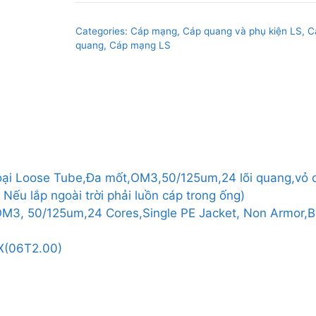
dùng
cả
Categories:
Cáp mạng, Cáp quang và phụ kiện LS
,
C
trong
quang, Cáp mạng LS
nhà/ngoài
trời,loại
Loose
Tube,Đa
mốt,OM3,50/125um,24
lõi
quang,vỏ
i,loại Loose Tube,Đa mốt,OM3,50/125um,24 lõi quang,vỏ
dơn
ếu lắp ngoài trời phải luồn cáp trong ống)
PE,không
OM3, 50/125um,24 Cores,Single PE Jacket, Non Armor,B
có
giáp
X(06T2.00)
bảo
vệ,Màu
đen
quantity