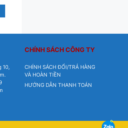
CHÍNH SÁCH CÔNG TY
 10,
CHÍNH SÁCH ĐỔI/TRẢ HÀNG
am.
VÀ HOÀN TIỀN
9
HƯỚNG DẪN THANH TOÁN
om