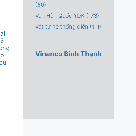
(50)
Van Hàn Quốc YDK
(173)
Vật tư hệ thống điện
(111)
̣i
T5
ồng
Vinanco Bình Thạnh
ỏ
̀u