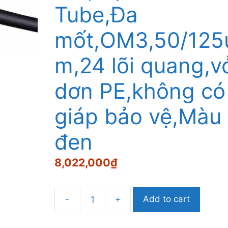
Tube,Đa
mốt,OM3,50/125
m,24 lõi quang,vo
dơn PE,không có
giáp bảo vệ,Màu
đen
8,022,000
₫
-
+
Add to cart
Cáp
quang