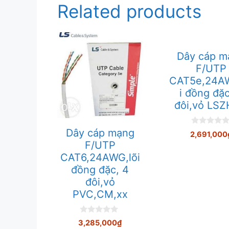
Related products
Dây cáp m
F/UTP
CAT5e,24AW
i đồng đặ
đôi,vỏ LSZ
Dây cáp mạng
0
2,691,000
n
F/UTP
g
o
CAT6,24AWG,lõi
à
i
đồng đặc, 4
5
đôi,vỏ
PVC,CM,xx
0
3,285,000
₫
n