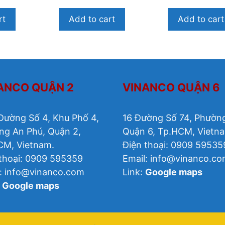
rt
Add to cart
Add to cart
ANCO QUẬN 2
VINANCO QUẬN 6
Đường Số 4, Khu Phố 4,
16 Đường Số 74, Phường
ng An Phú, Quận 2,
Quận 6, Tp.HCM, Vietn
CM, Vietnam.
Điện thoại: 0909 59535
thoại: 0909 595359
Email: info@vinanco.c
l: info@vinanco.com
Link:
Google maps
:
Google maps