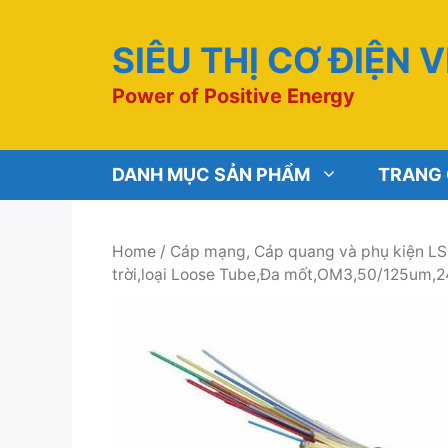
Chuyển
đến
SIÊU THỊ CƠ ĐIỆN 
nội
dung
Power of Positive Energy
DANH MỤC SẢN PHẨM
TRANG
Home
/
Cáp mạng, Cáp quang và phụ kiện LS
trời,loại Loose Tube,Đa mốt,OM3,50/125um,24 