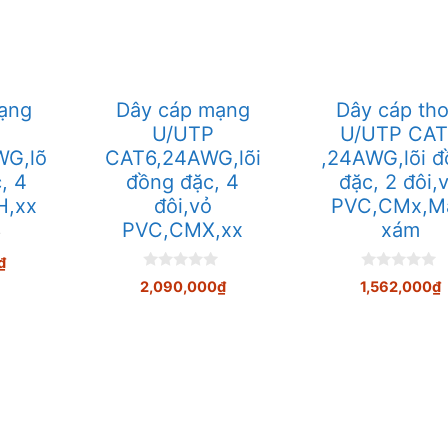
ạng
Dây cáp mạng
Dây cáp thoa
U/UTP
U/UTP CA
G,lõ
CAT6,24AWG,lõi
,24AWG,lõi đ
c, 4
đồng đặc, 4
đặc, 2 đôi,v
H,xx
đôi,vỏ
PVC,CMx,Ma
PVC,CMX,xx
xám
₫
0
0
2,090,000
₫
1,562,000
₫
n
n
g
g
o
o
à
à
i
i
5
5