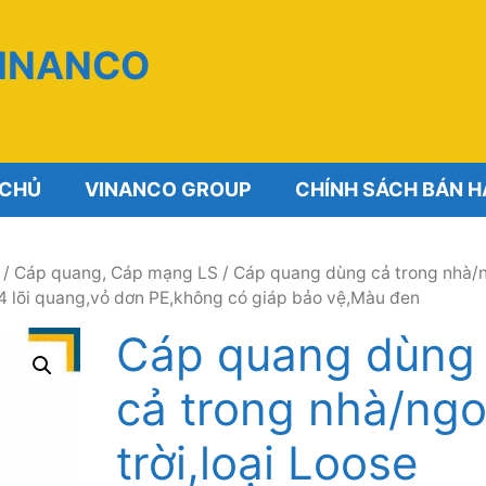
VINANCO
 CHỦ
VINANCO GROUP
CHÍNH SÁCH BÁN 
/
Cáp quang, Cáp mạng LS
/ Cáp quang dùng cả trong nhà/n
lõi quang,vỏ dơn PE,không có giáp bảo vệ,Màu đen
Cáp quang dùng
cả trong nhà/ngoa
trời,loại Loose