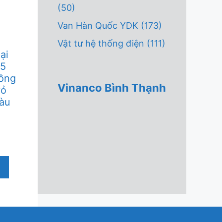
(50)
Van Hàn Quốc YDK
(173)
Vật tư hệ thống điện
(111)
̣i
T5
ồng
Vinanco Bình Thạnh
ỏ
̀u