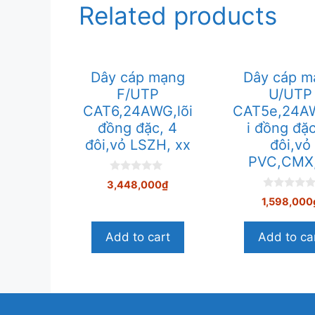
Related products
Dây cáp mạng
Dây cáp m
F/UTP
U/UTP
CAT6,24AWG,lõi
CAT5e,24AW
đồng đặc, 4
i đồng đặ
đôi,vỏ LSZH, xx
đôi,vỏ
PVC,CMX
0
3,448,000
₫
n
0
g
1,598,000
n
o
g
à
o
i
Add to cart
Add to ca
à
5
i
5