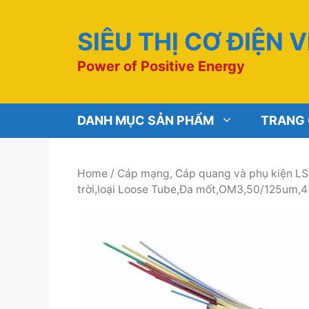
Chuyển
đến
SIÊU THỊ CƠ ĐIỆN 
nội
dung
Power of Positive Energy
DANH MỤC SẢN PHẨM
TRANG
Home
/
Cáp mạng, Cáp quang và phụ kiện LS
trời,loại Loose Tube,Đa mốt,OM3,50/125um,4 l