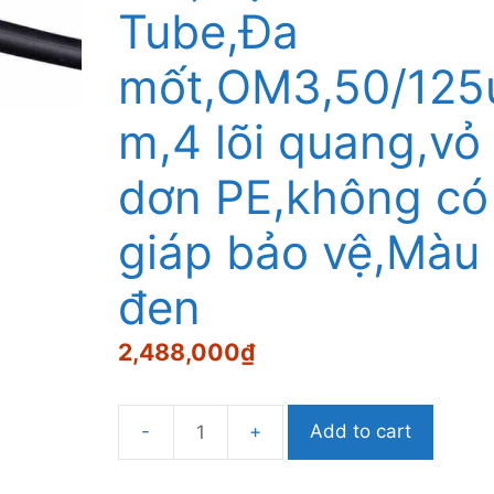
Tube,Đa
mốt,OM3,50/125
m,4 lõi quang,vỏ
dơn PE,không có
giáp bảo vệ,Màu
đen
2,488,000
₫
Add to cart
Cáp
quang