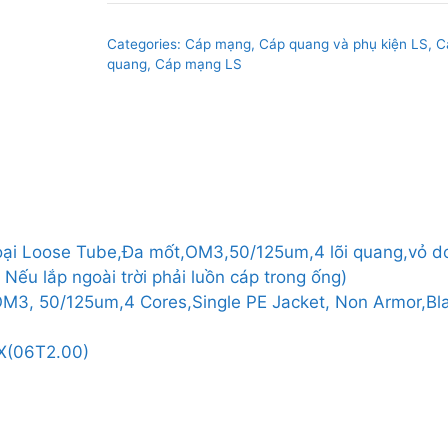
dùng
cả
Categories:
Cáp mạng, Cáp quang và phụ kiện LS
,
C
trong
quang, Cáp mạng LS
nhà/ngoài
trời,loại
Loose
Tube,Đa
mốt,OM3,50/125um,4
lõi
quang,vỏ
i,loại Loose Tube,Đa mốt,OM3,50/125um,4 lõi quang,vỏ d
dơn
ếu lắp ngoài trời phải luồn cáp trong ống)
PE,không
OM3, 50/125um,4 Cores,Single PE Jacket, Non Armor,Bl
có
giáp
X(06T2.00)
bảo
vệ,Màu
đen
quantity