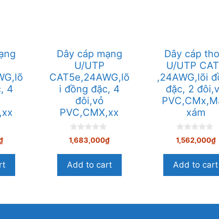
ạng
Dây cáp mạng
Dây cáp thoa
U/UTP
U/UTP CA
G,lõ
CAT5e,24AWG,lõ
,24AWG,lõi đ
c, 4
i đồng đặc, 4
đặc, 2 đôi,v
đôi,vỏ
PVC,CMx,Ma
,xx
PVC,CMX,xx
xám
0
0
₫
1,683,000
₫
1,562,000
₫
n
n
g
g
o
o
rt
Add to cart
Add to cart
à
à
i
i
5
5