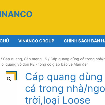
VINANCO
 CHỦ
VINANCO GROUP
CHÍNH SÁCH BÁN 
/
Cáp quang, Cáp mạng LS
/ Cáp quang dùng cả trong nhà/n
õi quang,vỏ dơn PE,không có giáp bảo vệ,Màu đen
Cáp quang dùng
cả trong nhà/ngoa
trời,loại Loose