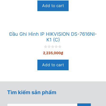
o
Add to cart
à
i
5
Đầu Ghi Hình IP HIKVISION DS-7616NI-
K1 (C)
0
2,235,000
₫
n
g
o
Add to cart
à
i
5
Tìm kiếm sản phẩm