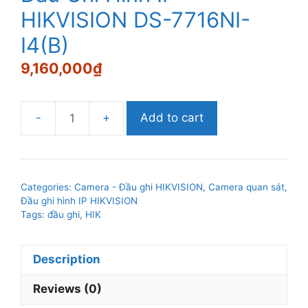
HIKVISION DS-7716NI-
I4(B)
9,160,000
₫
Add to cart
Đầu
Ghi
Hình
IP
Categories:
Camera - Đầu ghi HIKVISION
,
Camera quan sát
,
HIKVISION
Đầu ghi hình IP HIKVISION
DS-
Tags:
đầu ghi
,
HIK
7716NI-
I4(B)
Description
quantity
Reviews (0)