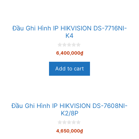
Đầu Ghi Hình IP HIKVISION DS-7716NI-
K4
0
6,400,000
₫
n
g
o
Add to cart
à
i
5
Đầu Ghi Hình IP HIKVISION DS-7608NI-
K2/8P
0
4,650,000
₫
n
g