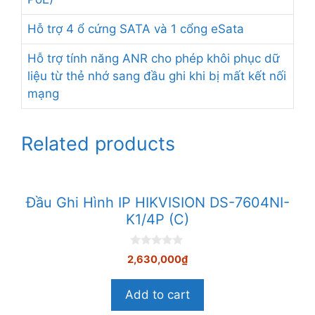
Hỗ trợ 4 ổ cứng SATA và 1 cổng eSata
Hỗ trợ tính năng ANR cho phép khôi phục dữ
liệu từ thẻ nhớ sang đầu ghi khi bị mất kết nối
mạng
Related products
Đầu Ghi Hình IP HIKVISION DS-7604NI-
K1/4P (C)
0
2,630,000
₫
n
g
o
Add to cart
à
i
5