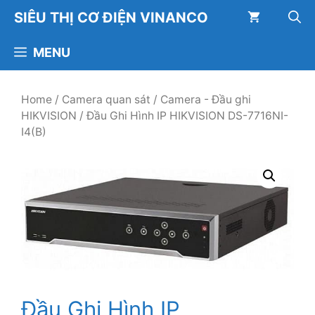
Chuyển
SIÊU THỊ CƠ ĐIỆN VINANCO
đến
nội
MENU
dung
Home
/
Camera quan sát
/
Camera - Đầu ghi
HIKVISION
/ Đầu Ghi Hình IP HIKVISION DS-7716NI-
I4(B)
Đầu Ghi Hình IP