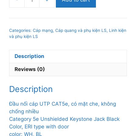
Đầu
nối
cáp
UTP
Categories:
Cáp mạng, Cáp quang và phụ kiện LS
,
Linh kiện
CAT5e,
và phụ kiện LS
có
mặt
Description
che,
không
Reviews (0)
chống
nhiều
quantity
Description
Đầu nối cáp UTP CAT5e, có mặt che, không
chống nhiều
Category 5e Unshielded Keystone Jack Black
Color, ERI type with door
color: WH, BL