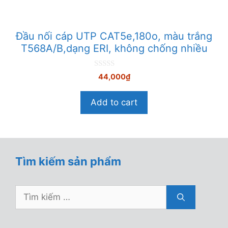
Đầu nối cáp UTP CAT5e,180o, màu trắng
T568A/B,dạng ERI, không chống nhiều
0
44,000
₫
n
g
o
Add to cart
à
i
5
Tìm kiếm sản phẩm
Tìm
kiếm
cho: