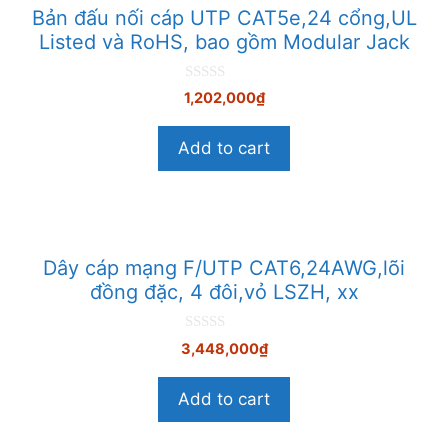
Bản đấu nối cáp UTP CAT5e,24 cổng,UL
Listed và RoHS, bao gồm Modular Jack
0
1,202,000
₫
n
g
o
Add to cart
à
i
5
Dây cáp mạng F/UTP CAT6,24AWG,lõi
đồng đặc, 4 đôi,vỏ LSZH, xx
0
3,448,000
₫
n
g
o
Add to cart
à
i
5