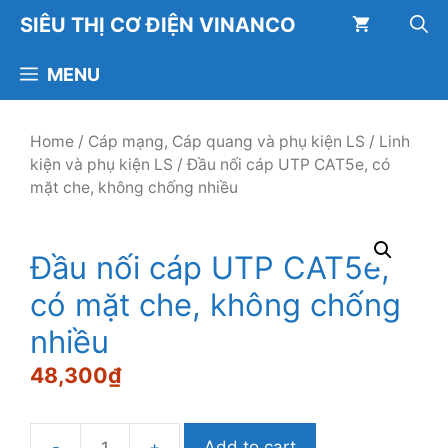
Chuyển
SIÊU THỊ CƠ ĐIỆN VINANCO
đến
nội
MENU
dung
Home
/
Cáp mạng, Cáp quang và phụ kiện LS
/
Linh
kiện và phụ kiện LS
/ Đầu nối cáp UTP CAT5e, có
mặt che, không chống nhiều
Đầu nối cáp UTP CAT5e,
có mặt che, không chống
nhiều
48,300
₫
Add to cart