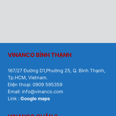
VINANCO BÌNH THẠNH
167/27 Đường D1,Phường 25, Q. Bình Thạnh,
Tp.HCM, Vietnam.
Điện thoại: 0909 595359
Email:
info@vinanco.com
Link :
Google maps