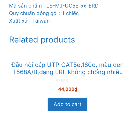
Mã sản phẩm : LS-MJ-UC5E-xx-ERD
Quy chuẩn đóng gói : 1 chiếc
Xuất xứ : Taiwan
Related products
Đầu nối cáp UTP CAT5e,180o, màu đen
T568A/B,dạng ERI, không chống nhiều
0
44,000
₫
n
g
o
Add to cart
à
i
5