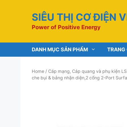
Chuyển
đến
SIÊU THỊ CƠ ĐIỆN 
nội
dung
Power of Positive Energy
DANH MỤC SẢN PHẨM
TRANG
Home
/
Cáp mạng, Cáp quang và phụ kiện LS
che bụi & bảng nhận diện,2 cổng 2-Port Sur