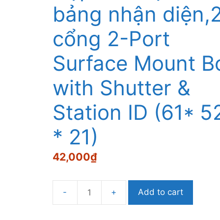
bảng nhận diện,
cổng 2-Port
Surface Mount B
with Shutter &
Station ID (61* 5
* 21)
42,000
₫
Add to cart
Hộp
ổ