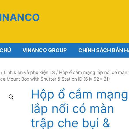
VINANCO
 CHỦ
VINANCO GROUP
CHÍNH SÁCH BÁN 
/
Linh kiện và phụ kiện LS
/ Hộp ổ cắm mạng lắp nổi có màn 
face Mount Box with Shutter & Station ID (61* 52 * 21)
Hộp ổ cắm mạng
lắp nổi có màn
trập che bụi &