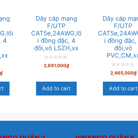
Box
with
Shutter
ạng
Dây cáp mạng
Dây cáp mạ
&
F/UTP
F/UTP
,lõi
CAT5e,24AWG,lõ
Station
CAT5e,24AWG
, 4
i đồng đặc, 4
i đồng đặc,
ID
đôi,vỏ LSZH,xx
đôi,vỏ
(61*
,xx
PVC,CM,x
52
*
0
2,691,000
₫
n
21)
0
g
₫
2,465,000
₫
n
o
quantity
g
à
o
i
rt
Add to cart
Add to cart
à
5
i
5