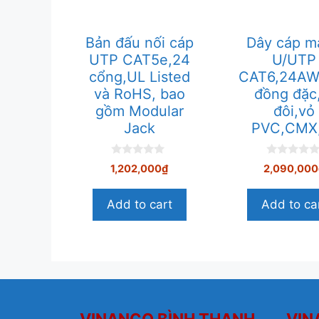
Bản đấu nối cáp
Dây cáp m
UTP CAT5e,24
U/UTP
cổng,UL Listed
CAT6,24AWG
và RoHS, bao
đồng đặc
gồm Modular
đôi,vỏ
Jack
PVC,CMX
0
0
1,202,000
₫
2,090,000
n
n
g
g
o
o
Add to cart
Add to ca
à
à
i
i
5
5