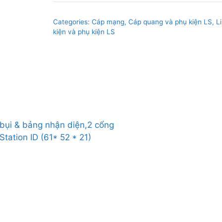
cắm
mạng
Categories:
Cáp mạng, Cáp quang và phụ kiện LS
,
L
lắp
kiện và phụ kiện LS
nổi
có
màn
trập
che
bụi
&
bụi & bảng nhận diện,2 cổng
bảng
tation ID (61* 52 * 21)
nhận
diện,2
cổng
2-
Port
Surface
Mount