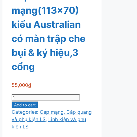
mạng(113×70)
kiểu Australian
có màn trập che
bụi & ký hiệu,3
cổng
55,000
₫
Nắp
ổ
Add to cart
cắm
Categories:
Cáp mạng, Cáp quang
mạng(113x70)
và phụ kiện LS
,
Linh kiện và phụ
kiểu
kiện LS
Australian