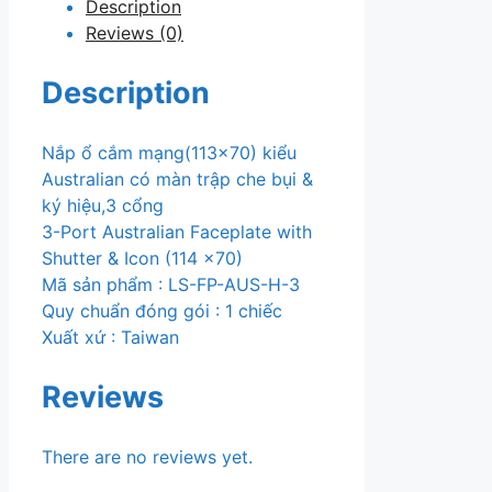
Description
có
Reviews (0)
màn
trập
Description
che
bụi
&
Nắp ổ cắm mạng(113×70) kiểu
ký
Australian có màn trập che bụi &
hiệu,3
ký hiệu,3 cổng
cổng
3-Port Australian Faceplate with
quantity
Shutter & Icon (114 x70)
Mã sản phẩm : LS-FP-AUS-H-3
Quy chuẩn đóng gói : 1 chiếc
Xuất xứ : Taiwan
Reviews
There are no reviews yet.