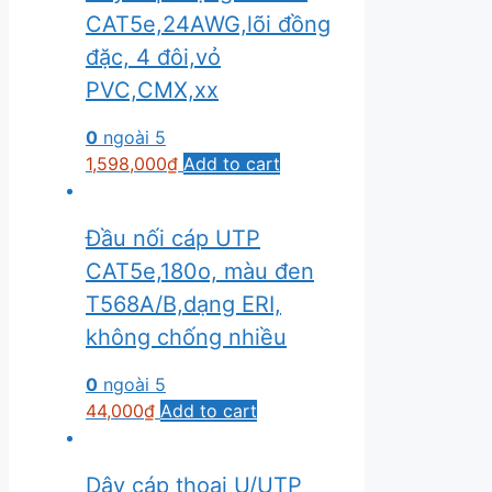
CAT5e,24AWG,lõi đồng
đặc, 4 đôi,vỏ
PVC,CMX,xx
0
ngoài 5
1,598,000
₫
Add to cart
Đầu nối cáp UTP
CAT5e,180o, màu đen
T568A/B,dạng ERI,
không chống nhiều
0
ngoài 5
44,000
₫
Add to cart
Dây cáp thoại U/UTP