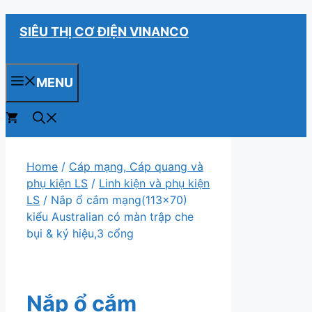
Chuyển
SIÊU THỊ CƠ ĐIỆN VINANCO
đến
nội
dung
MENU
0
Home
/
Cáp mạng, Cáp quang và
phụ kiện LS
/
Linh kiện và phụ kiện
LS
/ Nắp ổ cắm mạng(113×70)
kiểu Australian có màn trập che
bụi & ký hiệu,3 cổng
Nắp ổ cắm