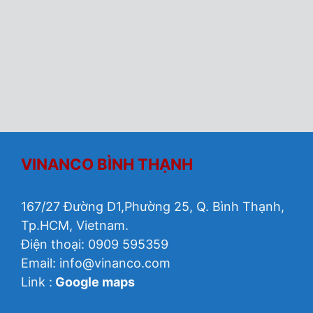
VINANCO BÌNH THẠNH
167/27 Đường D1,Phường 25, Q. Bình Thạnh,
Tp.HCM, Vietnam.
Điện thoại: 0909 595359
Email:
info@vinanco.com
Link :
Google maps