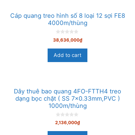
Cáp quang treo hình số 8 loại 12 sợi FE8
4000m/thùng
0
38,636,000
₫
n
g
o
Add to cart
à
i
5
Dây thuê bao quang 4FO-FTTH4 treo
dạng bọc chặt ( SS 7×0.33mm,PVC )
1000m/thùng
0
2,136,000
₫
n
g
o