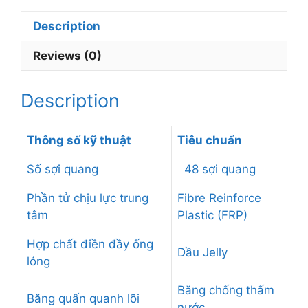
48
sợi
Description
DU48
Reviews (0)
4000m/thùng
quantity
Description
Thông số kỹ thuật
Tiêu chuẩn
Số sợi quang
48 sợi quang
Phần tử chịu lực trung
Fibre Reinforce
tâm
Plastic (FRP)
Hợp chất điền đầy ống
Dầu Jelly
lỏng
Băng chống thấm
Băng quấn quanh lõi
nước