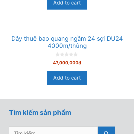
Add to cart
à
i
5
Dây thuê bao quang ngầm 24 sợi DU24
4000m/thùng
0
47,000,000
₫
n
g
o
Add to cart
à
i
5
Tìm kiếm sản phẩm
Tìm