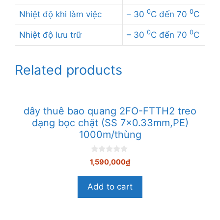
0
0
Nhiệt độ khi làm việc
– 30
C đến 70
C
0
0
Nhiệt độ lưu trữ
– 30
C đến 70
C
Related products
dây thuê bao quang 2FO-FTTH2 treo
dạng bọc chặt (SS 7×0.33mm,PE)
1000m/thùng
0
1,590,000
₫
n
g
o
Add to cart
à
i
5