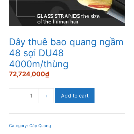
Dây thuê bao quang ngầm
48 sợi DU48
4000m/thùng
72,724,000
₫
Add to cart
Dây
thuê
bao
quang
Category:
Cáp Quang
ngầm