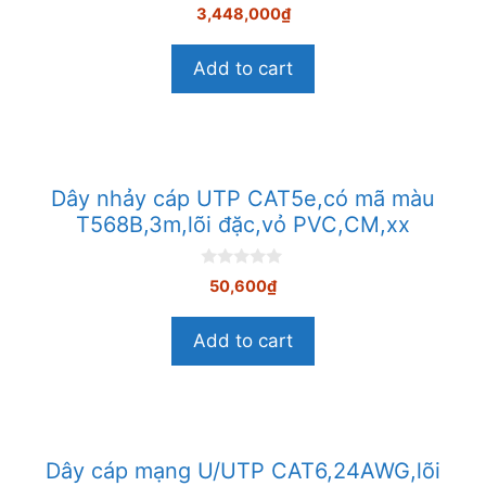
0
3,448,000
₫
n
g
o
Add to cart
à
i
5
Dây nhảy cáp UTP CAT5e,có mã màu
T568B,3m,lõi đặc,vỏ PVC,CM,xx
0
50,600
₫
n
g
o
Add to cart
à
i
5
Dây cáp mạng U/UTP CAT6,24AWG,lõi