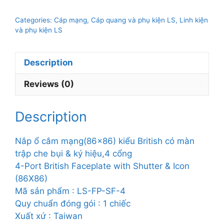
cắm
mạng(86x86)
Categories:
Cáp mạng, Cáp quang và phụ kiện LS
,
Linh kiện
kiểu
và phụ kiện LS
British
có
Description
màn
trập
Reviews (0)
che
bụi
&
Description
ký
hiệu,4
Nắp ổ cắm mạng(86×86) kiểu British có màn
cổng
trập che bụi & ký hiệu,4 cổng
quantity
4-Port British Faceplate with Shutter & Icon
(86X86)
Mã sản phẩm : LS-FP-SF-4
Quy chuẩn đóng gói : 1 chiếc
Xuất xứ : Taiwan