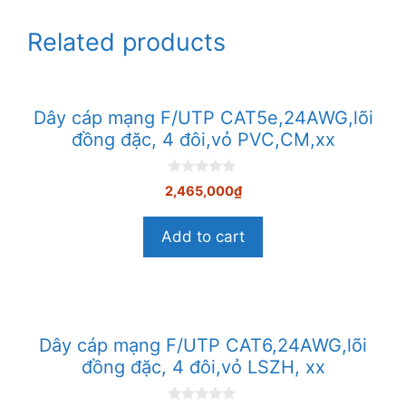
Related products
Dây cáp mạng F/UTP CAT5e,24AWG,lõi
đồng đặc, 4 đôi,vỏ PVC,CM,xx
0
2,465,000
₫
n
g
o
Add to cart
à
i
5
Dây cáp mạng F/UTP CAT6,24AWG,lõi
đồng đặc, 4 đôi,vỏ LSZH, xx