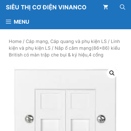
Chuyển
SIÊU THỊ CƠ ĐIỆN VINANCO
đến
nội
MENU
dung
Home
/
Cáp mạng, Cáp quang và phụ kiện LS
/
Linh
kiện và phụ kiện LS
/ Nắp ổ cắm mạng(86×86) kiểu
British có màn trập che bụi & ký hiệu,4 cổng