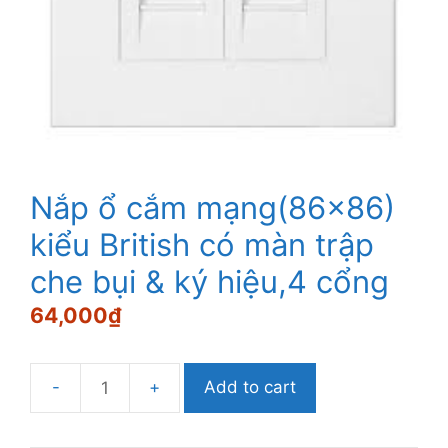
Nắp ổ cắm mạng(86×86)
kiểu British có màn trập
che bụi & ký hiệu,4 cổng
64,000
₫
Add to cart
Nắp
ổ