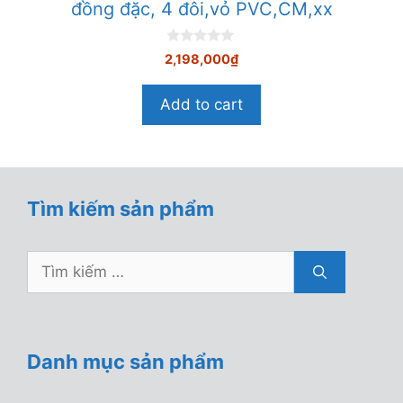
đồng đặc, 4 đôi,vỏ PVC,CM,xx
0
2,198,000
₫
n
g
o
Add to cart
à
i
5
Tìm kiếm sản phẩm
Tìm
kiếm
cho:
Danh mục sản phẩm